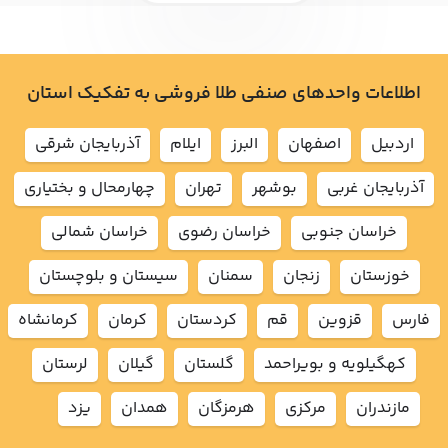
اطلاعات واحدهای صنفی طلا فروشی به تفکیک استان
اردبيل
اصفهان
البرز
ايلام
آذربايجان شرقي
آذربايجان غربي
بوشهر
تهران
چهارمحال و بختياري
خراسان جنوبي
خراسان رضوي
خراسان شمالي
خوزستان
زنجان
سمنان
سيستان و بلوچستان
فارس
قزوين
قم
كردستان
كرمان
كرمانشاه
كهگيلويه و بويراحمد
گلستان
گيلان
لرستان
مازندران
مركزي
هرمزگان
همدان
يزد