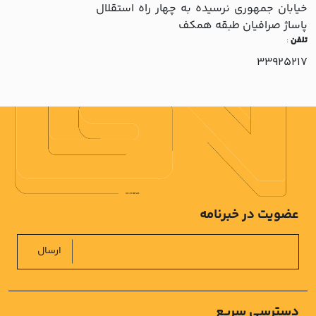
خيابان جمهوري نرسيده به چهار راه استقلال
پاساژ صرافيان طبقه همکف
تلفن
:
33925217
عضویت در خبرنامه
ارسال
دسترسی سریع