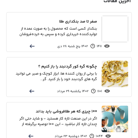
آخرین مقالات
با ما
مقالات
صفر تا صد بنکداری طلا
بنکدار، کسی است که محصول را به صورت عمده از
اخبار
تولیدکننده خریداری کرده و سپس به خرده‌فروشان
می‌فروشد. ب...
پرسش
1411
۱۴۰۲ پنج شنبه ۲۸ دي
های
متداول
در
چگونه گره کور گردنبند را باز کنیم ؟
خواست
با برخی از روان کننده ها، ابزار کوچک و صبر، می توانید
همکاری
گره های گردنبند خود را باز کنید. گر...
1101
۱۴۰۲ يکشنبه ۲۹ مرداد
100 چیزی که هر طلافروشی باید بداند
اگر در این صنعت تازه کار هستید – و شاید حتی اگر
چندان تازه کار نباشید – این 100 توصیه برگرفته از
سال...
1044
۱۴۰۲ دوشنبه ۲۳ مرداد