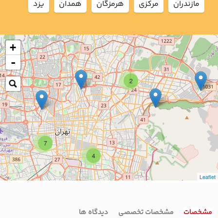
مازندران
مركزي
هرمزگان
همدان
يزد
+
-
2
7
4
Leaflet
مشخصات
مشخصات تخصصی
دیدگاه ها