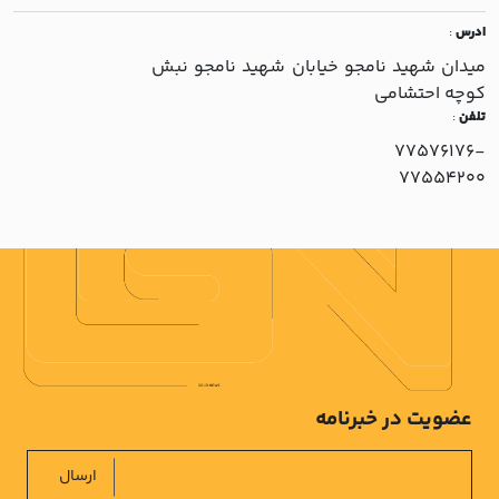
ادرس
:
ميدان شهيد نامجو خيابان شهيد نامجو نبش
کوچه احتشامي
تلفن
:
77576176-
77554200
عضویت در خبرنامه
ارسال