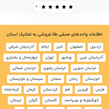
0
اطلاعات واحدهای صنفی طلا فروشی به تفکیک استان
اردبيل
اصفهان
البرز
ايلام
آذربايجان شرقي
آذربايجان غربي
بوشهر
تهران
چهارمحال و بختياري
خراسان جنوبي
خراسان رضوي
خراسان شمالي
خوزستان
زنجان
سمنان
سيستان و بلوچستان
فارس
قزوين
قم
كردستان
كرمان
كرمانشاه
كهگيلويه و بويراحمد
گلستان
گيلان
لرستان