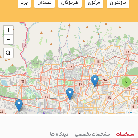
مازندران
مركزي
هرمزگان
همدان
يزد
+
-
2
Leaflet
7
4
مشخصات
مشخصات تخصصی
دیدگاه ها