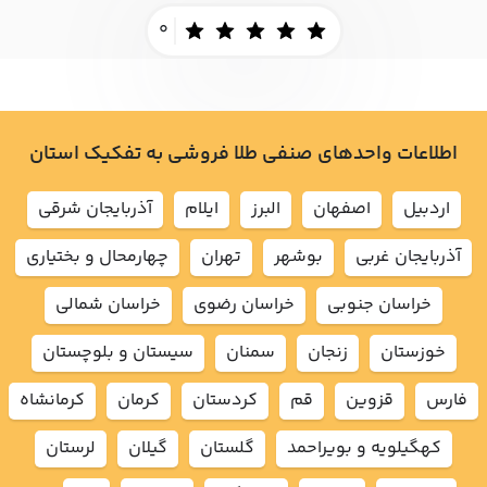
0
اطلاعات واحدهای صنفی طلا فروشی به تفکیک استان
اردبيل
اصفهان
البرز
ايلام
آذربايجان شرقي
آذربايجان غربي
بوشهر
تهران
چهارمحال و بختياري
خراسان جنوبي
خراسان رضوي
خراسان شمالي
خوزستان
زنجان
سمنان
سيستان و بلوچستان
فارس
قزوين
قم
كردستان
كرمان
كرمانشاه
كهگيلويه و بويراحمد
گلستان
گيلان
لرستان