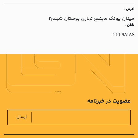
ادرس
:
ميدان پونک مجتمع تجاري بوستان شبنم2
تلفن
:
44498186
عضویت در خبرنامه
ارسال