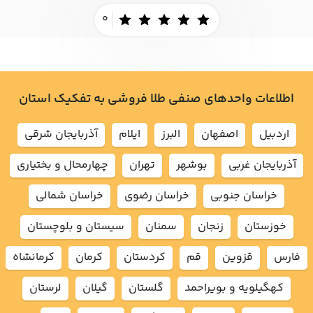
0
اطلاعات واحدهای صنفی طلا فروشی به تفکیک استان
اردبيل
اصفهان
البرز
ايلام
آذربايجان شرقي
آذربايجان غربي
بوشهر
تهران
چهارمحال و بختياري
خراسان جنوبي
خراسان رضوي
خراسان شمالي
خوزستان
زنجان
سمنان
سيستان و بلوچستان
فارس
قزوين
قم
كردستان
كرمان
كرمانشاه
كهگيلويه و بويراحمد
گلستان
گيلان
لرستان