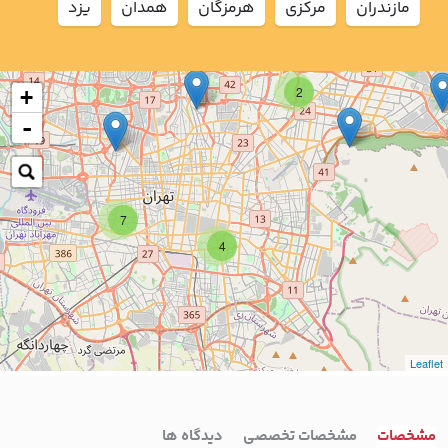
مازندران
مركزي
هرمزگان
همدان
يزد
2
+
-
7
4
Leaflet
مشخصات
مشخصات تخصصی
دیدگاه ها