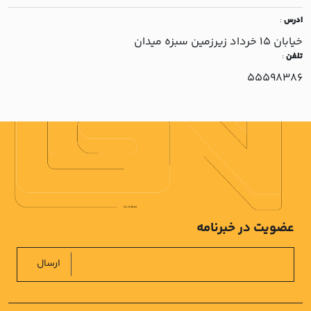
ادرس
:
خيابان 15 خرداد زيرزمين سبزه ميدان
تلفن
:
55598386
عضویت در خبرنامه
ارسال