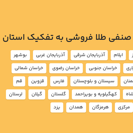
 صنفی طلا فروشی به تفکیک استان
ايلام
آذربايجان شرقي
آذربايجان غربي
بوشهر
اري
خراسان جنوبي
خراسان رضوي
خراسان شمالي
نان
سيستان و بلوچستان
فارس
قزوين
قم
شاه
كهگيلويه و بويراحمد
گلستان
گيلان
لرستان
مركزي
هرمزگان
همدان
يزد