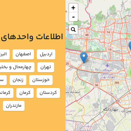
+
-
اطلاعات واحدهای
اردبيل
اصفهان
البرز
تهران
چهارمحال و بختي
خوزستان
زنجان
سم
كردستان
كرمان
كرمان
مازندران