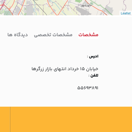
Leaflet
مشخصات
مشخصات تخصصی
دیدگاه ها
ادرس
:
خيابان 15 خرداد انتهاي بازار زرگرها
تلفن
:
55693891