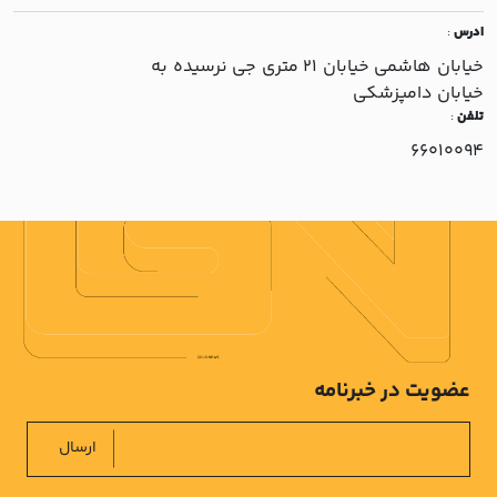
ادرس
:
خيابان هاشمي خيابان 21 متري جي نرسيده به
خيابان دامپزشکي
تلفن
:
66010094
عضویت در خبرنامه
ارسال