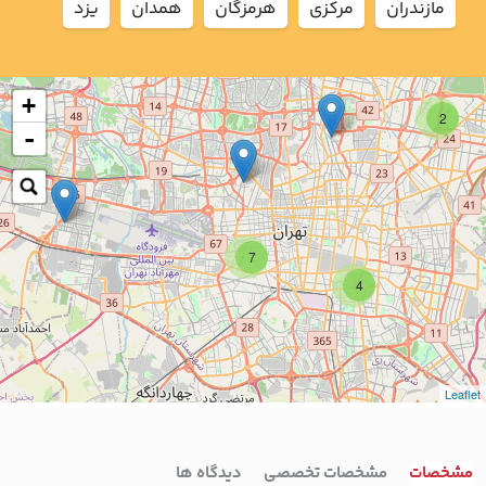
مازندران
مركزي
هرمزگان
همدان
يزد
+
2
-
7
4
Leaflet
مشخصات
مشخصات تخصصی
دیدگاه ها