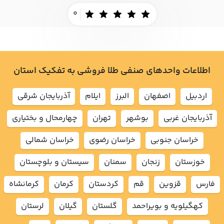
0
اطلاعات واحدهای صنفی طلا فروشی به تفکیک استان
اردبيل
اصفهان
البرز
ايلام
آذربايجان شرقي
آذربايجان غربي
بوشهر
تهران
چهارمحال و بختياري
خراسان جنوبي
خراسان رضوي
خراسان شمالي
خوزستان
زنجان
سمنان
سيستان و بلوچستان
فارس
قزوين
قم
كردستان
كرمان
كرمانشاه
كهگيلويه و بويراحمد
گلستان
گيلان
لرستان