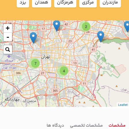
مازندران
مركزي
هرمزگان
همدان
يزد
2
+
-
7
4
Leaflet
مشخصات
مشخصات تخصصی
دیدگاه ها