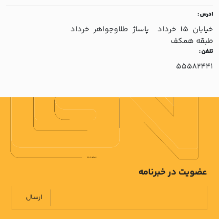
ادرس :
خيابان 15 خرداد پاساژ طلاوجواهر خرداد
طبقه همکف
تلفن :
55582441
عضویت در خبرنامه
ارسال