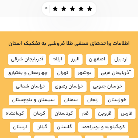
0
اطلاعات واحدهای صنفی طلا فروشی به تفکیک استان
اردبيل
اصفهان
البرز
ايلام
آذربايجان شرقي
آذربايجان غربي
بوشهر
تهران
چهارمحال و بختياري
خراسان جنوبي
خراسان رضوي
خراسان شمالي
خوزستان
زنجان
سمنان
سيستان و بلوچستان
فارس
قزوين
قم
كردستان
كرمان
كرمانشاه
كهگيلويه و بويراحمد
گلستان
گيلان
لرستان