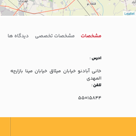
Leaflet
مشخصات
مشخصات تخصصی
دیدگاه ها
ادرس
:
خاني آبادنو خيابان ميثاق خيابان مينا بازارچه
المهدي
تلفن
:
55015844