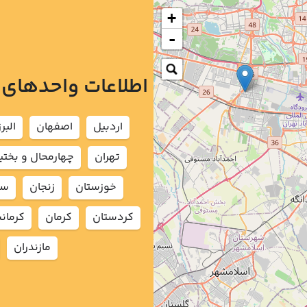
+
-
اطلاعات واحدهای
اردبيل
اصفهان
البرز
تهران
چهارمحال و بختي
خوزستان
زنجان
سم
كردستان
كرمان
كرمان
مازندران