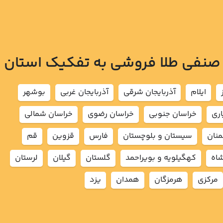
 صنفی طلا فروشی به تفکیک استان
ايلام
آذربايجان شرقي
آذربايجان غربي
بوشهر
اري
خراسان جنوبي
خراسان رضوي
خراسان شمالي
نان
سيستان و بلوچستان
فارس
قزوين
قم
شاه
كهگيلويه و بويراحمد
گلستان
گيلان
لرستان
مركزي
هرمزگان
همدان
يزد