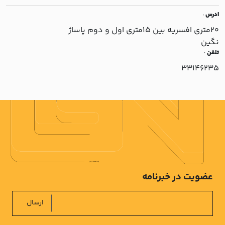
ادرس
:
20متري افسريه بين 15متري اول و دوم پاساژ
نگين
تلفن
:
33146235
عضویت در خبرنامه
ارسال