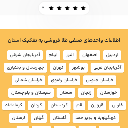
0
اطلاعات واحدهای صنفی طلا فروشی به تفکیک استان
اردبيل
اصفهان
البرز
ايلام
آذربايجان شرقي
آذربايجان غربي
بوشهر
تهران
چهارمحال و بختياري
خراسان جنوبي
خراسان رضوي
خراسان شمالي
خوزستان
زنجان
سمنان
سيستان و بلوچستان
فارس
قزوين
قم
كردستان
كرمان
كرمانشاه
كهگيلويه و بويراحمد
گلستان
گيلان
لرستان