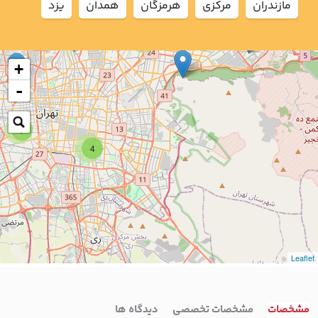
مازندران
مركزي
هرمزگان
همدان
يزد
2
+
-
7
4
Leaflet
مشخصات
مشخصات تخصصی
دیدگاه ها