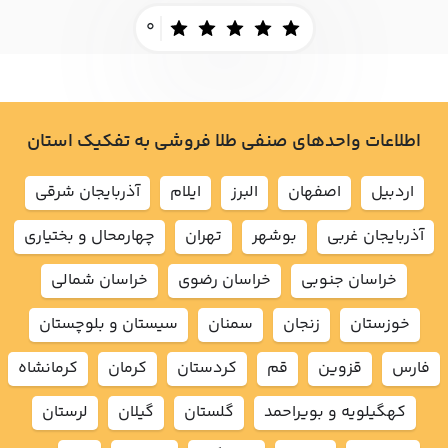
0
اطلاعات واحدهای صنفی طلا فروشی به تفکیک استان
اردبيل
اصفهان
البرز
ايلام
آذربايجان شرقي
آذربايجان غربي
بوشهر
تهران
چهارمحال و بختياري
خراسان جنوبي
خراسان رضوي
خراسان شمالي
خوزستان
زنجان
سمنان
سيستان و بلوچستان
فارس
قزوين
قم
كردستان
كرمان
كرمانشاه
كهگيلويه و بويراحمد
گلستان
گيلان
لرستان