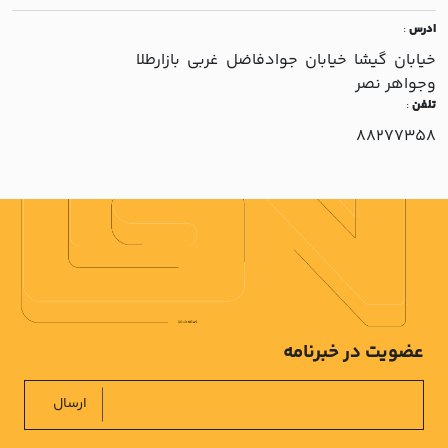
ادرس
:
خيابان گيشا خيابان جوادفاضل غربي بازارطلا
وجواهر نصر
تلفن
:
88277358
عضویت در خبرنامه
ارسال