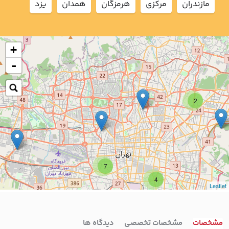
مازندران
مركزي
هرمزگان
همدان
يزد
+
-
2
7
4
Leaflet
مشخصات
مشخصات تخصصی
دیدگاه ها