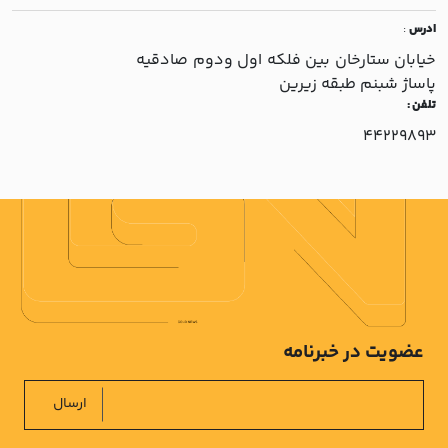
ادرس
:
خيابان ستارخان بين فلکه اول ودوم صادقيه
پاساژ شبنم طبقه زيرين
تلفن :
44229893
عضویت در خبرنامه
ارسال