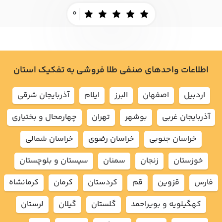
0
اطلاعات واحدهای صنفی طلا فروشی به تفکیک استان
اردبيل
اصفهان
البرز
ايلام
آذربايجان شرقي
آذربايجان غربي
بوشهر
تهران
چهارمحال و بختياري
خراسان جنوبي
خراسان رضوي
خراسان شمالي
خوزستان
زنجان
سمنان
سيستان و بلوچستان
فارس
قزوين
قم
كردستان
كرمان
كرمانشاه
كهگيلويه و بويراحمد
گلستان
گيلان
لرستان