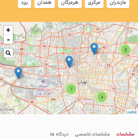
مازندران
مركزي
هرمزگان
همدان
يزد
+
-
2
7
4
Leaflet
مشخصات
مشخصات تخصصی
دیدگاه ها