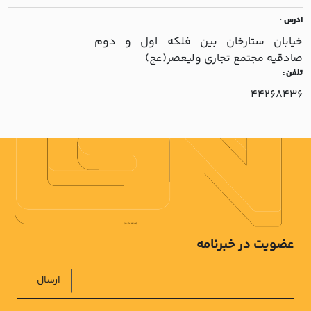
ادرس
:
خيابان ستارخان بين فلکه اول و دوم
صادقيه مجتمع تجاري وليعصر(عج)
تلفن :
44268436
عضویت در خبرنامه
ارسال