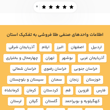
0
اطلاعات واحدهای صنفی طلا فروشی به تفکیک استان
اردبيل
اصفهان
البرز
ايلام
آذربايجان شرقي
آذربايجان غربي
بوشهر
تهران
چهارمحال و بختياري
خراسان جنوبي
خراسان رضوي
خراسان شمالي
خوزستان
زنجان
سمنان
سيستان و بلوچستان
فارس
قزوين
قم
كردستان
كرمان
كرمانشاه
كهگيلويه و بويراحمد
گلستان
گيلان
لرستان