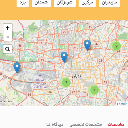
مازندران
مركزي
هرمزگان
همدان
يزد
+
-
2
7
4
Leaflet
مشخصات
مشخصات تخصصی
دیدگاه ها