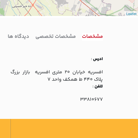
Leaflet
مشخصات
مشخصات تخصصی
دیدگاه ها
ادرس
:
افسريه خيابان 20 متري افسريه بازار بزرگ
پلاک 440 ط همکف واحد 7
تلفن
:
33810677