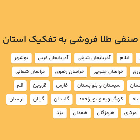
 صنفی طلا فروشی به تفکیک استان
ايلام
آذربايجان شرقي
آذربايجان غربي
بوشهر
اري
خراسان جنوبي
خراسان رضوي
خراسان شمالي
نان
سيستان و بلوچستان
فارس
قزوين
قم
شاه
كهگيلويه و بويراحمد
گلستان
گيلان
لرستان
مركزي
هرمزگان
همدان
يزد