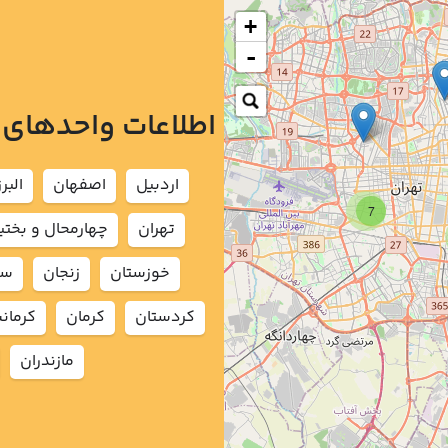
+
-
اطلاعات واحدهای
اردبيل
اصفهان
البرز
7
تهران
چهارمحال و بختي
خوزستان
زنجان
سم
كردستان
كرمان
كرمان
مازندران