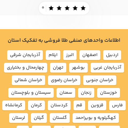
0
اطلاعات واحدهای صنفی طلا فروشی به تفکیک استان
اردبيل
اصفهان
البرز
ايلام
آذربايجان شرقي
آذربايجان غربي
بوشهر
تهران
چهارمحال و بختياري
خراسان جنوبي
خراسان رضوي
خراسان شمالي
خوزستان
زنجان
سمنان
سيستان و بلوچستان
فارس
قزوين
قم
كردستان
كرمان
كرمانشاه
كهگيلويه و بويراحمد
گلستان
گيلان
لرستان