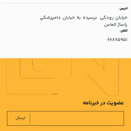
ادرس
:
خيابان رودکي نرسيده به خيابان دامپزشکي
پاساژ الماس
تلفن
:
66865951
عضویت در خبرنامه
ارسال