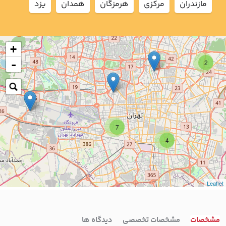
مازندران
مركزي
هرمزگان
همدان
يزد
+
-
2
7
4
Leaflet
مشخصات
مشخصات تخصصی
دیدگاه ها