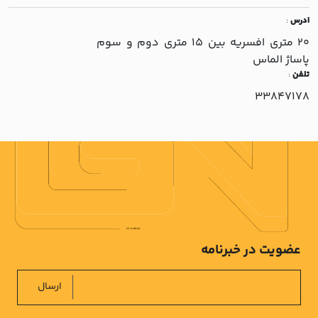
ادرس
:
20 متري افسريه بين 15 متري دوم و سوم
پاساژ الماس
تلفن
:
33847178
عضویت در خبرنامه
ارسال