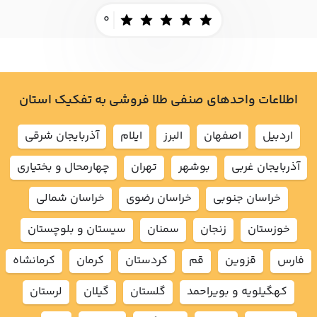
0
اطلاعات واحدهای صنفی طلا فروشی به تفکیک استان
اردبيل
اصفهان
البرز
ايلام
آذربايجان شرقي
آذربايجان غربي
بوشهر
تهران
چهارمحال و بختياري
خراسان جنوبي
خراسان رضوي
خراسان شمالي
خوزستان
زنجان
سمنان
سيستان و بلوچستان
فارس
قزوين
قم
كردستان
كرمان
كرمانشاه
كهگيلويه و بويراحمد
گلستان
گيلان
لرستان