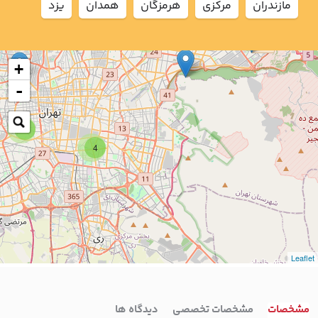
مازندران
مركزي
هرمزگان
همدان
يزد
2
+
-
7
4
Leaflet
مشخصات
مشخصات تخصصی
دیدگاه ها