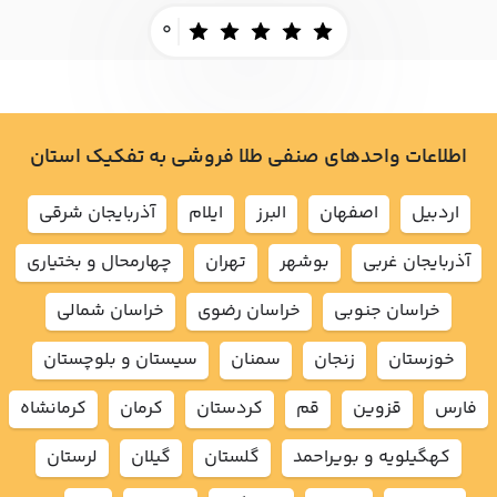
0
اطلاعات واحدهای صنفی طلا فروشی به تفکیک استان
اردبيل
اصفهان
البرز
ايلام
آذربايجان شرقي
آذربايجان غربي
بوشهر
تهران
چهارمحال و بختياري
خراسان جنوبي
خراسان رضوي
خراسان شمالي
خوزستان
زنجان
سمنان
سيستان و بلوچستان
فارس
قزوين
قم
كردستان
كرمان
كرمانشاه
كهگيلويه و بويراحمد
گلستان
گيلان
لرستان