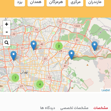
مازندران
مركزي
هرمزگان
همدان
يزد
+
-
2
7
4
Leaflet
مشخصات
مشخصات تخصصی
دیدگاه ها