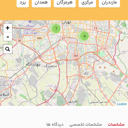
مازندران
مركزي
هرمزگان
همدان
يزد
+
7
-
4
Leaflet
مشخصات
مشخصات تخصصی
دیدگاه ها