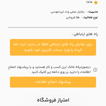
با ما
(0)
0
مدیریت :
بختيار صفي وند ايردموسي
مقالات
نوع فعالیت :
طلا فروشی
اخبار
راه های ارتباطی :
پرسش
های
برای نمایش راه های ارتباطی لطفا در سایت ثبت نام
متداول
در
کرده یا وارد حساب کاربری خود شوید
خواست
همکاری
درصورتیکه مالک این کسب و کار هستید و یا پیشنهاد اصلاح
اطلاعات را دارید بر روی دکمه زیر کلیک کنید
پیشنهاد اصلاح اطلاعات
امتیاز فروشگاه