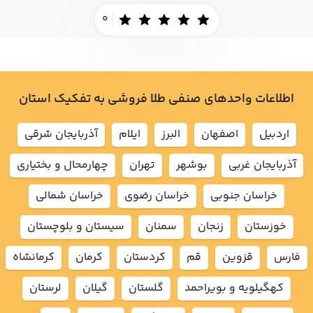
0
اطلاعات واحدهای صنفی طلا فروشی به تفکیک استان
اردبيل
اصفهان
البرز
ايلام
آذربايجان شرقي
آذربايجان غربي
بوشهر
تهران
چهارمحال و بختياري
خراسان جنوبي
خراسان رضوي
خراسان شمالي
خوزستان
زنجان
سمنان
سيستان و بلوچستان
فارس
قزوين
قم
كردستان
كرمان
كرمانشاه
كهگيلويه و بويراحمد
گلستان
گيلان
لرستان