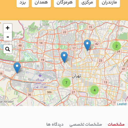
مازندران
مركزي
هرمزگان
همدان
يزد
+
-
2
7
4
Leaflet
مشخصات
مشخصات تخصصی
دیدگاه ها