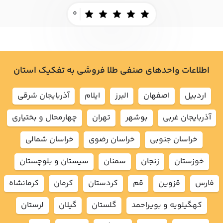
0
اطلاعات واحدهای صنفی طلا فروشی به تفکیک استان
اردبيل
اصفهان
البرز
ايلام
آذربايجان شرقي
آذربايجان غربي
بوشهر
تهران
چهارمحال و بختياري
خراسان جنوبي
خراسان رضوي
خراسان شمالي
خوزستان
زنجان
سمنان
سيستان و بلوچستان
فارس
قزوين
قم
كردستان
كرمان
كرمانشاه
كهگيلويه و بويراحمد
گلستان
گيلان
لرستان