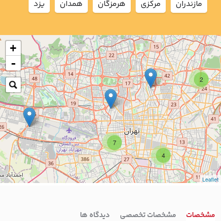
مازندران
مركزي
هرمزگان
همدان
يزد
+
-
2
7
4
Leaflet
مشخصات
مشخصات تخصصی
دیدگاه ها