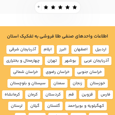
0
اطلاعات واحدهای صنفی طلا فروشی به تفکیک استان
اردبيل
اصفهان
البرز
ايلام
آذربايجان شرقي
آذربايجان غربي
بوشهر
تهران
چهارمحال و بختياري
خراسان جنوبي
خراسان رضوي
خراسان شمالي
خوزستان
زنجان
سمنان
سيستان و بلوچستان
فارس
قزوين
قم
كردستان
كرمان
كرمانشاه
كهگيلويه و بويراحمد
گلستان
گيلان
لرستان