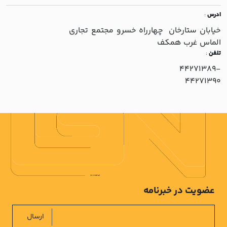
ادرس
:
خيابان ستارخان چهارراه خسرو مجتمع تجاري
الماس غرب همکف
تلفن
:
44271389-
44271390
عضویت در خبرنامه
ارسال