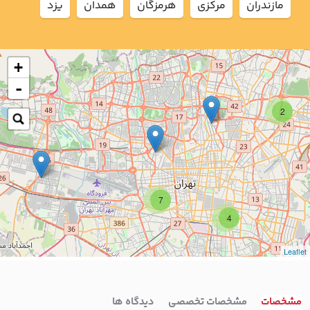
مازندران
مركزي
هرمزگان
همدان
يزد
+
-
2
7
4
Leaflet
مشخصات
مشخصات تخصصی
دیدگاه ها