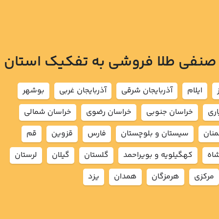
 صنفی طلا فروشی به تفکیک استان
ايلام
آذربايجان شرقي
آذربايجان غربي
بوشهر
اري
خراسان جنوبي
خراسان رضوي
خراسان شمالي
نان
سيستان و بلوچستان
فارس
قزوين
قم
شاه
كهگيلويه و بويراحمد
گلستان
گيلان
لرستان
مركزي
هرمزگان
همدان
يزد