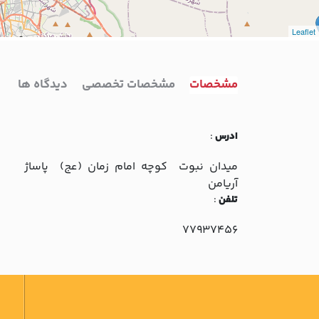
Leaflet
مشخصات
مشخصات تخصصی
دیدگاه ها
ادرس
:
ميدان نبوت کوچه امام زمان (عج) پاساژ
آريامن
تلفن
:
77937456