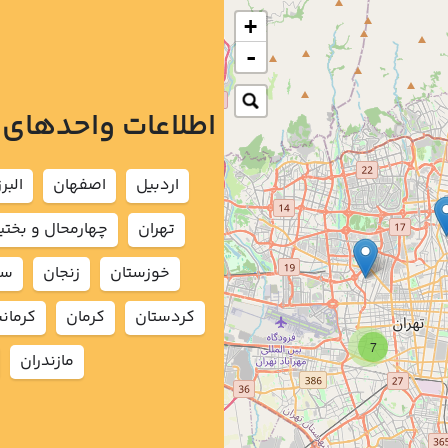
+
-
اطلاعات واحدهای
اردبيل
اصفهان
البرز
تهران
چهارمحال و بختي
خوزستان
زنجان
سم
كردستان
كرمان
كرمان
7
مازندران