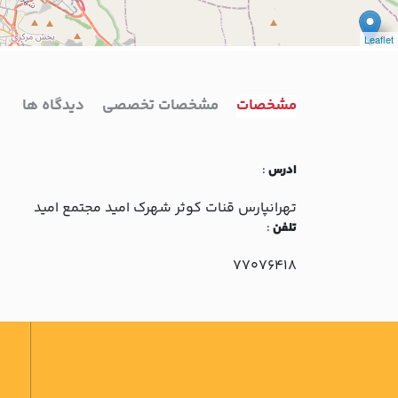
Leaflet
مشخصات
مشخصات تخصصی
دیدگاه ها
ادرس
:
تهرانپارس قنات کوثر شهرک اميد مجتمع اميد
تلفن
:
77076418