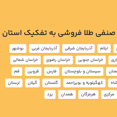
 صنفی طلا فروشی به تفکیک استان
ايلام
آذربايجان شرقي
آذربايجان غربي
بوشهر
اري
خراسان جنوبي
خراسان رضوي
خراسان شمالي
نان
سيستان و بلوچستان
فارس
قزوين
قم
شاه
كهگيلويه و بويراحمد
گلستان
گيلان
لرستان
مركزي
هرمزگان
همدان
يزد