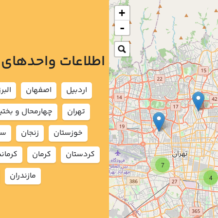
+
-
اطلاعات واحدهای
اردبيل
اصفهان
البرز
تهران
چهارمحال و بختي
خوزستان
زنجان
سم
كردستان
كرمان
كرمان
7
مازندران
4