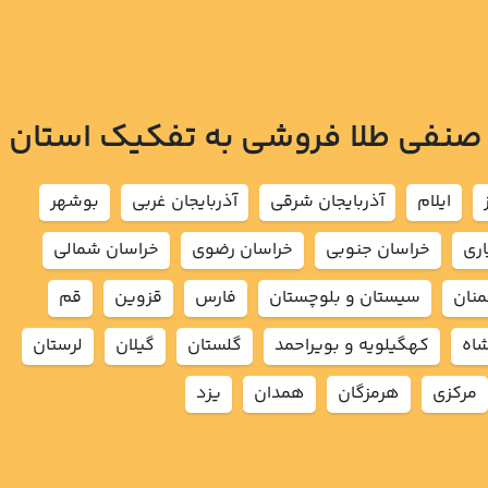
 صنفی طلا فروشی به تفکیک استان
ايلام
آذربايجان شرقي
آذربايجان غربي
بوشهر
اري
خراسان جنوبي
خراسان رضوي
خراسان شمالي
نان
سيستان و بلوچستان
فارس
قزوين
قم
شاه
كهگيلويه و بويراحمد
گلستان
گيلان
لرستان
مركزي
هرمزگان
همدان
يزد