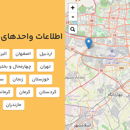
+
-
اطلاعات واحدهای
اردبيل
اصفهان
البرز
تهران
چهارمحال و بختي
خوزستان
زنجان
سم
كردستان
كرمان
كرمان
مازندران