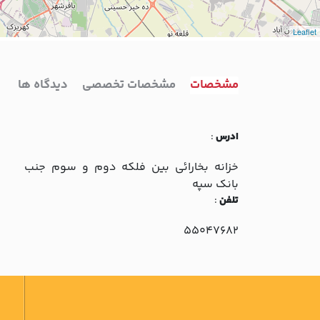
Leaflet
مشخصات
مشخصات تخصصی
دیدگاه ها
ادرس
:
خزانه بخارائي بين فلکه دوم و سوم جنب
بانک سپه
تلفن
:
55047682