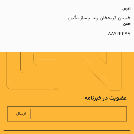
ادرس
:
خيابان کريمخان زند پاساژ نگين
تلفن
:
88924408
عضویت در خبرنامه
ارسال