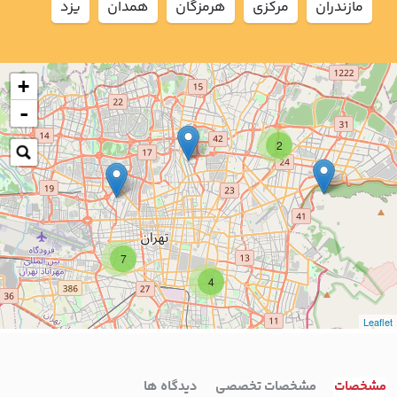
مازندران
مركزي
هرمزگان
همدان
يزد
+
-
2
7
4
Leaflet
مشخصات
مشخصات تخصصی
دیدگاه ها