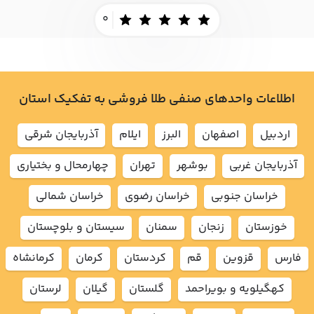
0
اطلاعات واحدهای صنفی طلا فروشی به تفکیک استان
اردبيل
اصفهان
البرز
ايلام
آذربايجان شرقي
آذربايجان غربي
بوشهر
تهران
چهارمحال و بختياري
خراسان جنوبي
خراسان رضوي
خراسان شمالي
خوزستان
زنجان
سمنان
سيستان و بلوچستان
فارس
قزوين
قم
كردستان
كرمان
كرمانشاه
كهگيلويه و بويراحمد
گلستان
گيلان
لرستان