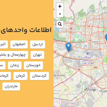
+
-
اطلاعات واحدهای
اردبيل
اصفهان
البرز
تهران
چهارمحال و بختي
خوزستان
زنجان
سم
كردستان
كرمان
كرمان
مازندران