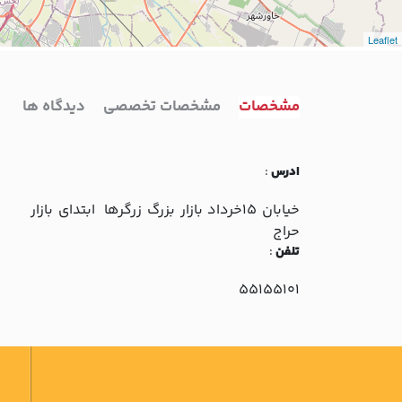
Leaflet
مشخصات
مشخصات تخصصی
دیدگاه ها
ادرس
:
خيابان 15خرداد بازار بزرگ زرگرها ابتداي بازار
حراج
تلفن
:
55155101