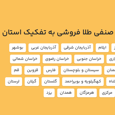
 صنفی طلا فروشی به تفکیک استان
ايلام
آذربايجان شرقي
آذربايجان غربي
بوشهر
اري
خراسان جنوبي
خراسان رضوي
خراسان شمالي
نان
سيستان و بلوچستان
فارس
قزوين
قم
شاه
كهگيلويه و بويراحمد
گلستان
گيلان
لرستان
مركزي
هرمزگان
همدان
يزد