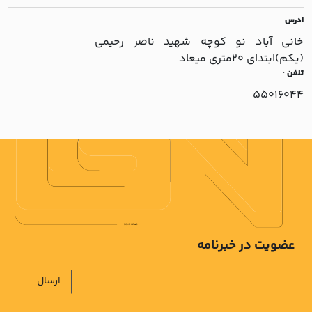
ادرس
:
خاني آباد نو کوچه شهيد ناصر رحيمي
(يکم)ابتداي 20متري ميعاد
تلفن
:
55016044
عضویت در خبرنامه
ارسال