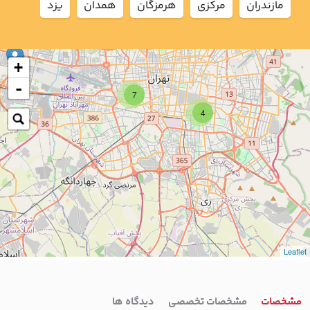
مازندران
مركزي
هرمزگان
همدان
يزد
+
-
7
4
Leaflet
مشخصات
مشخصات تخصصی
دیدگاه ها