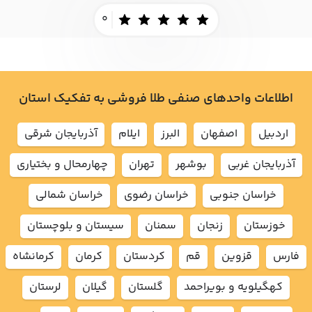
0
اطلاعات واحدهای صنفی طلا فروشی به تفکیک استان
اردبيل
اصفهان
البرز
ايلام
آذربايجان شرقي
آذربايجان غربي
بوشهر
تهران
چهارمحال و بختياري
خراسان جنوبي
خراسان رضوي
خراسان شمالي
خوزستان
زنجان
سمنان
سيستان و بلوچستان
فارس
قزوين
قم
كردستان
كرمان
كرمانشاه
كهگيلويه و بويراحمد
گلستان
گيلان
لرستان