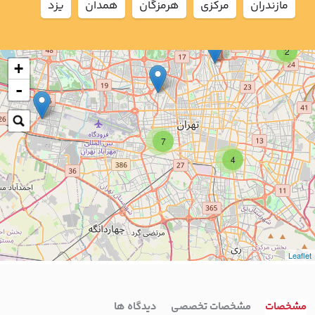
مازندران
مركزي
هرمزگان
همدان
يزد
2
+
-
7
4
Leaflet
مشخصات
مشخصات تخصصی
دیدگاه ها