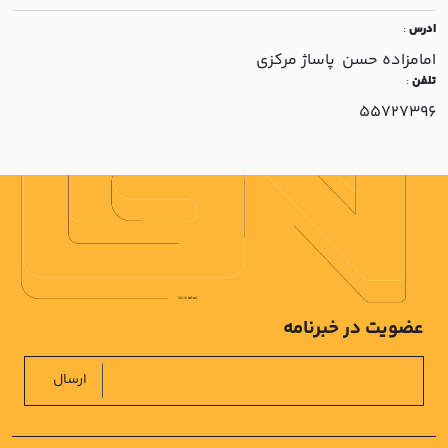
ادرس
:
امامزاده حسن پاساژ مرکزي
تلفن
:
55727396
عضویت در خبرنامه
ارسال