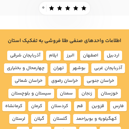
0
اطلاعات واحدهای صنفی طلا فروشی به تفکیک استان
اردبيل
اصفهان
البرز
ايلام
آذربايجان شرقي
آذربايجان غربي
بوشهر
تهران
چهارمحال و بختياري
خراسان جنوبي
خراسان رضوي
خراسان شمالي
خوزستان
زنجان
سمنان
سيستان و بلوچستان
فارس
قزوين
قم
كردستان
كرمان
كرمانشاه
كهگيلويه و بويراحمد
گلستان
گيلان
لرستان