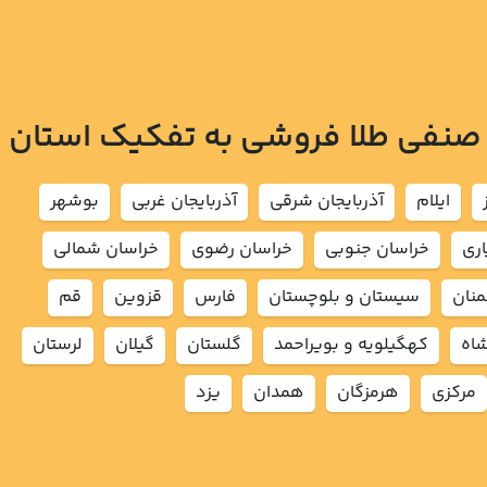
 صنفی طلا فروشی به تفکیک استان
ايلام
آذربايجان شرقي
آذربايجان غربي
بوشهر
اري
خراسان جنوبي
خراسان رضوي
خراسان شمالي
نان
سيستان و بلوچستان
فارس
قزوين
قم
شاه
كهگيلويه و بويراحمد
گلستان
گيلان
لرستان
مركزي
هرمزگان
همدان
يزد