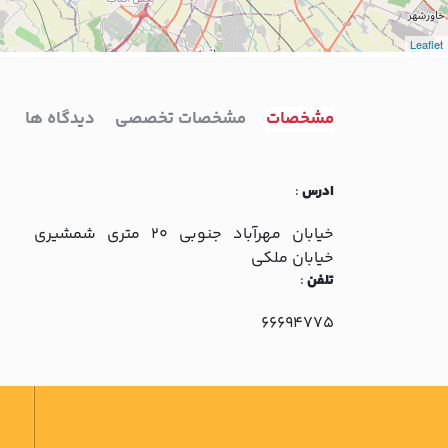
Leaflet
مشخصات
مشخصات تخصصی
دیدگاه ها
ادرس
:
خيابان مهرآباد جنوبي 20 متري شمشيري
خيابان ملکي
تلفن
:
66694775