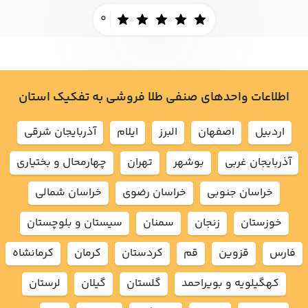
0
اطلاعات واحدهای صنفی طلا فروشی به تفکیک استان
اردبيل
اصفهان
البرز
ايلام
آذربايجان شرقي
آذربايجان غربي
بوشهر
تهران
چهارمحال و بختياري
خراسان جنوبي
خراسان رضوي
خراسان شمالي
خوزستان
زنجان
سمنان
سيستان و بلوچستان
فارس
قزوين
قم
كردستان
كرمان
كرمانشاه
كهگيلويه و بويراحمد
گلستان
گيلان
لرستان