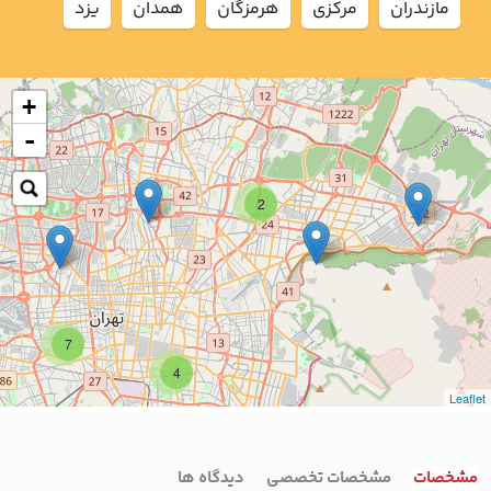
مازندران
مركزي
هرمزگان
همدان
يزد
+
-
2
7
4
Leaflet
مشخصات
مشخصات تخصصی
دیدگاه ها