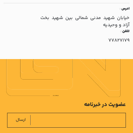
ادرس
:
خيابان شهيد مدني شمالي بين شهيد بخت
آزاد و وحيديه
تلفن
:
77827179
عضویت در خبرنامه
ارسال