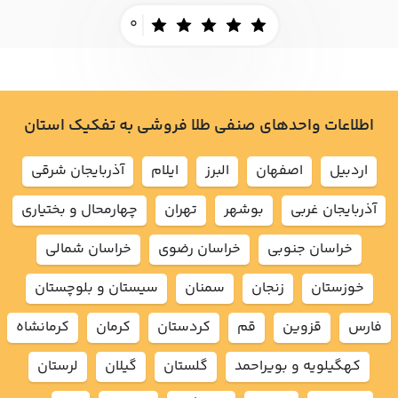
0
اطلاعات واحدهای صنفی طلا فروشی به تفکیک استان
اردبيل
اصفهان
البرز
ايلام
آذربايجان شرقي
آذربايجان غربي
بوشهر
تهران
چهارمحال و بختياري
خراسان جنوبي
خراسان رضوي
خراسان شمالي
خوزستان
زنجان
سمنان
سيستان و بلوچستان
فارس
قزوين
قم
كردستان
كرمان
كرمانشاه
كهگيلويه و بويراحمد
گلستان
گيلان
لرستان