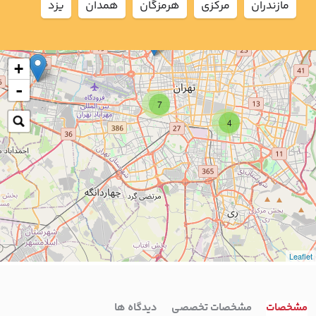
مازندران
مركزي
هرمزگان
همدان
يزد
+
-
7
4
Leaflet
مشخصات
مشخصات تخصصی
دیدگاه ها