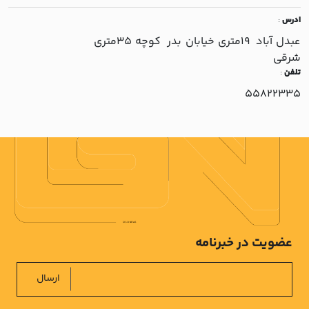
ادرس
:
عبدل آباد 19متري خيابان بدر کوچه 35متري
شرقي
تلفن
:
55822335
عضویت در خبرنامه
ارسال