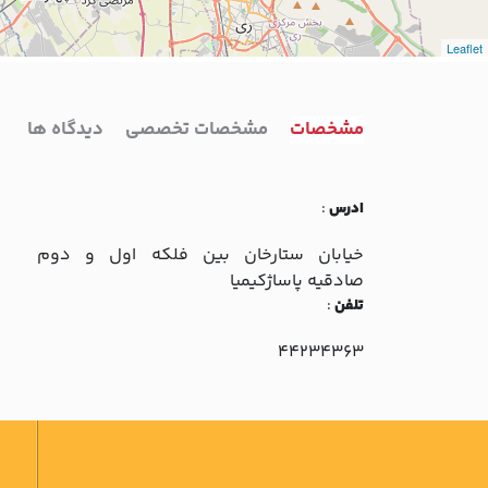
Leaflet
مشخصات
مشخصات تخصصی
دیدگاه ها
ادرس
:
خيابان ستارخان بين فلکه اول و دوم
صادقيه پاساژکيميا
تلفن
:
44234363