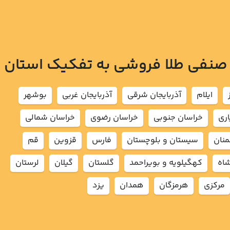
 صنفی طلا فروشی به تفکیک استان
ايلام
آذربايجان شرقي
آذربايجان غربي
بوشهر
اري
خراسان جنوبي
خراسان رضوي
خراسان شمالي
نان
سيستان و بلوچستان
فارس
قزوين
قم
شاه
كهگيلويه و بويراحمد
گلستان
گيلان
لرستان
مركزي
هرمزگان
همدان
يزد