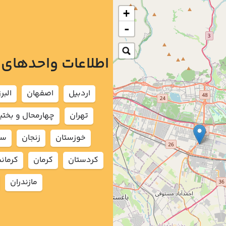
+
-
اطلاعات واحدهای
اردبيل
اصفهان
البرز
تهران
چهارمحال و بختي
خوزستان
زنجان
سم
كردستان
كرمان
كرمان
مازندران