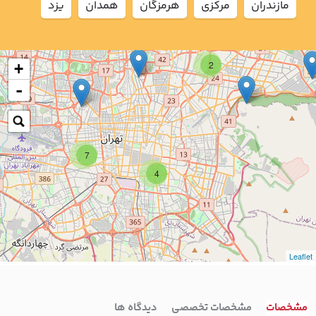
مازندران
مركزي
هرمزگان
همدان
يزد
2
+
-
7
4
Leaflet
مشخصات
مشخصات تخصصی
دیدگاه ها