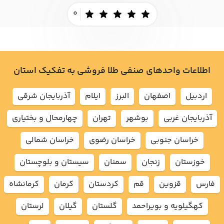
0
اطلاعات واحدهای صنفی طلا فروشی به تفکیک استان
اردبيل
اصفهان
البرز
ايلام
آذربايجان شرقي
آذربايجان غربي
بوشهر
تهران
چهارمحال و بختياري
خراسان جنوبي
خراسان رضوي
خراسان شمالي
خوزستان
زنجان
سمنان
سيستان و بلوچستان
فارس
قزوين
قم
كردستان
كرمان
كرمانشاه
كهگيلويه و بويراحمد
گلستان
گيلان
لرستان