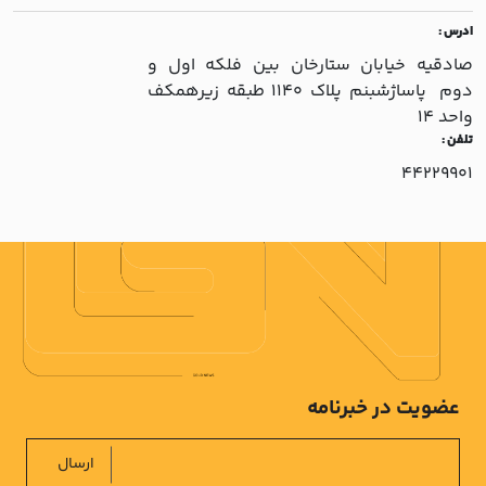
ادرس :
صادقيه خيابان ستارخان بين فلکه اول و
دوم پاساژشبنم پلاک 1140 طبقه زيرهمکف
واحد 14
تلفن :
44229901
عضویت در خبرنامه
ارسال