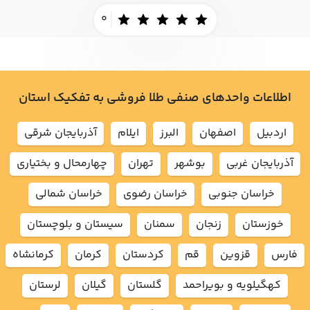
0
اطلاعات واحدهای صنفی طلا فروشی به تفکیک استان
اردبيل
اصفهان
البرز
ايلام
آذربايجان شرقي
آذربايجان غربي
بوشهر
تهران
چهارمحال و بختياري
خراسان جنوبي
خراسان رضوي
خراسان شمالي
خوزستان
زنجان
سمنان
سيستان و بلوچستان
فارس
قزوين
قم
كردستان
كرمان
كرمانشاه
كهگيلويه و بويراحمد
گلستان
گيلان
لرستان