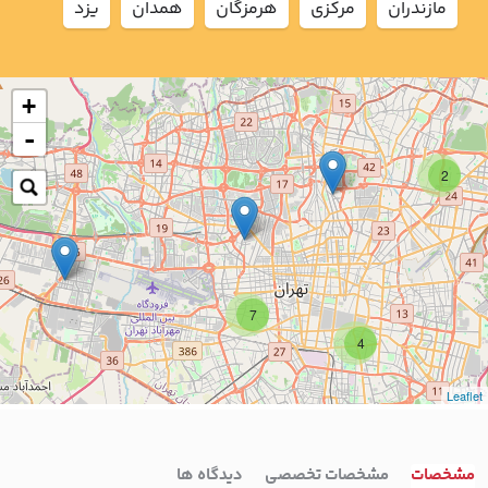
مازندران
مركزي
هرمزگان
همدان
يزد
+
-
2
7
4
Leaflet
مشخصات
مشخصات تخصصی
دیدگاه ها