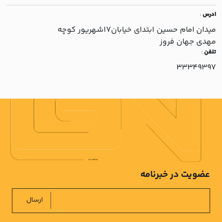
ادرس
:
ميدان امام حسين ابتداي خيابان17شهريور کوچه
مهدي جهان فروز
تلفن
:
33349397
عضویت در خبرنامه
ارسال