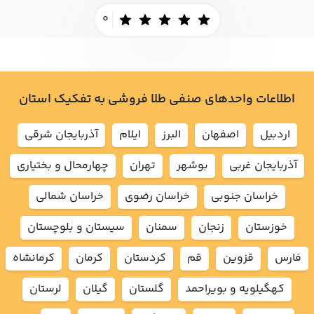
0
اطلاعات واحدهای صنفی طلا فروشی به تفکیک استان
اردبيل
اصفهان
البرز
ايلام
آذربايجان شرقي
آذربايجان غربي
بوشهر
تهران
چهارمحال و بختياري
خراسان جنوبي
خراسان رضوي
خراسان شمالي
خوزستان
زنجان
سمنان
سيستان و بلوچستان
فارس
قزوين
قم
كردستان
كرمان
كرمانشاه
كهگيلويه و بويراحمد
گلستان
گيلان
لرستان