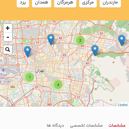
مازندران
مركزي
هرمزگان
همدان
يزد
+
-
2
7
4
Leaflet
مشخصات
مشخصات تخصصی
دیدگاه ها