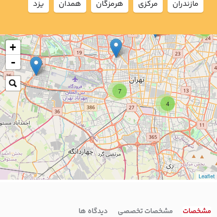
مازندران
مركزي
هرمزگان
همدان
يزد
2
+
-
7
4
Leaflet
مشخصات
مشخصات تخصصی
دیدگاه ها