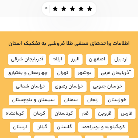
0
اطلاعات واحدهای صنفی طلا فروشی به تفکیک استان
اردبيل
اصفهان
البرز
ايلام
آذربايجان شرقي
آذربايجان غربي
بوشهر
تهران
چهارمحال و بختياري
خراسان جنوبي
خراسان رضوي
خراسان شمالي
خوزستان
زنجان
سمنان
سيستان و بلوچستان
فارس
قزوين
قم
كردستان
كرمان
كرمانشاه
كهگيلويه و بويراحمد
گلستان
گيلان
لرستان