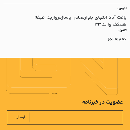
ادرس
:
يافت آباد انتهاي بلوارمعلم پاساژمرواريد طبقه
همکف واحد 33
تلفن
:
66201806
عضویت در خبرنامه
ارسال