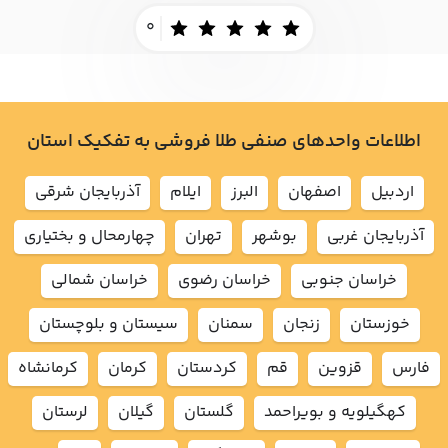
0
اطلاعات واحدهای صنفی طلا فروشی به تفکیک استان
اردبيل
اصفهان
البرز
ايلام
آذربايجان شرقي
آذربايجان غربي
بوشهر
تهران
چهارمحال و بختياري
خراسان جنوبي
خراسان رضوي
خراسان شمالي
خوزستان
زنجان
سمنان
سيستان و بلوچستان
فارس
قزوين
قم
كردستان
كرمان
كرمانشاه
كهگيلويه و بويراحمد
گلستان
گيلان
لرستان