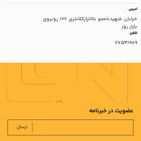
ادرس
:
خيابان شهيدنامجو بالاترازکلانتري 106 روبروي
بازار روز
تلفن
:
77541989
عضویت در خبرنامه
ارسال