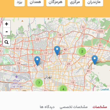
مازندران
مركزي
هرمزگان
همدان
يزد
+
-
2
7
4
Leaflet
مشخصات
مشخصات تخصصی
دیدگاه ها