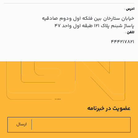
ادرس
:
خيابان ستارخان بين فلکه اول ودوم صادقيه
پاساژ شبنم پلاک 121 طبقه اول واحد 47
تلفن
:
444217821
عضویت در خبرنامه
ارسال