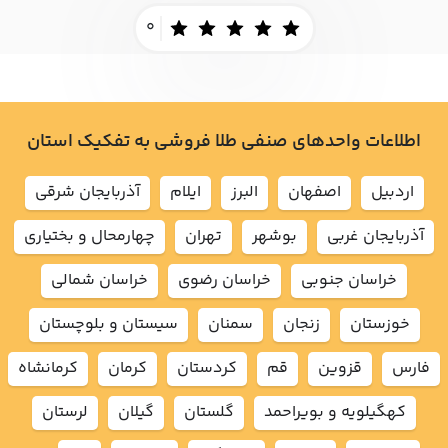
0
اطلاعات واحدهای صنفی طلا فروشی به تفکیک استان
اردبيل
اصفهان
البرز
ايلام
آذربايجان شرقي
آذربايجان غربي
بوشهر
تهران
چهارمحال و بختياري
خراسان جنوبي
خراسان رضوي
خراسان شمالي
خوزستان
زنجان
سمنان
سيستان و بلوچستان
فارس
قزوين
قم
كردستان
كرمان
كرمانشاه
كهگيلويه و بويراحمد
گلستان
گيلان
لرستان