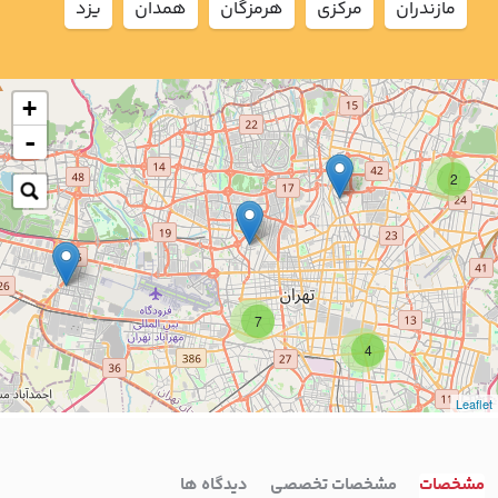
مازندران
مركزي
هرمزگان
همدان
يزد
+
-
2
7
4
Leaflet
مشخصات
مشخصات تخصصی
دیدگاه ها