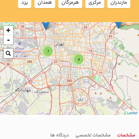
مازندران
مركزي
هرمزگان
همدان
يزد
+
-
7
4
Leaflet
مشخصات
مشخصات تخصصی
دیدگاه ها