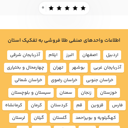
0
اطلاعات واحدهای صنفی طلا فروشی به تفکیک استان
اردبيل
اصفهان
البرز
ايلام
آذربايجان شرقي
آذربايجان غربي
بوشهر
تهران
چهارمحال و بختياري
خراسان جنوبي
خراسان رضوي
خراسان شمالي
خوزستان
زنجان
سمنان
سيستان و بلوچستان
فارس
قزوين
قم
كردستان
كرمان
كرمانشاه
كهگيلويه و بويراحمد
گلستان
گيلان
لرستان