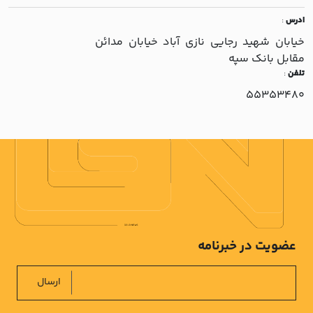
ادرس
:
خيابان شهيد رجايي نازي آباد خيابان مدائن
مقابل بانک سپه
تلفن
:
55353480
عضویت در خبرنامه
ارسال