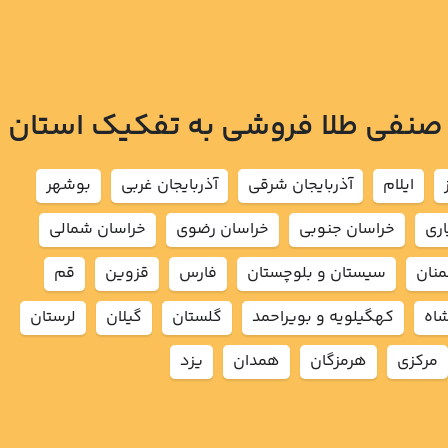
 صنفی طلا فروشی به تفکیک استان
ايلام
آذربايجان شرقي
آذربايجان غربي
بوشهر
اري
خراسان جنوبي
خراسان رضوي
خراسان شمالي
نان
سيستان و بلوچستان
فارس
قزوين
قم
شاه
كهگيلويه و بويراحمد
گلستان
گيلان
لرستان
مركزي
هرمزگان
همدان
يزد