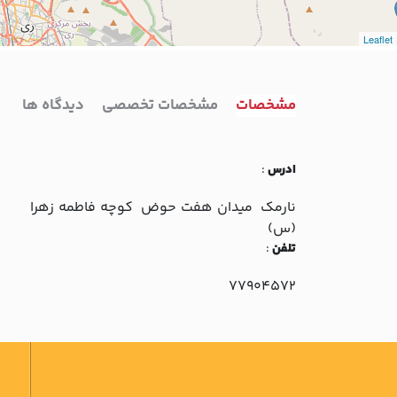
Leaflet
مشخصات
مشخصات تخصصی
دیدگاه ها
ادرس
:
نارمک ميدان هفت حوض کوچه فاطمه زهرا
(س)
تلفن
:
77904572