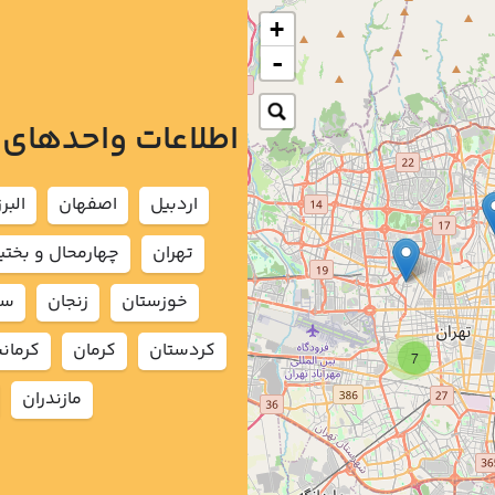
+
-
اطلاعات واحدهای
اردبيل
اصفهان
البرز
تهران
چهارمحال و بختي
خوزستان
زنجان
سم
كردستان
كرمان
كرمان
7
مازندران