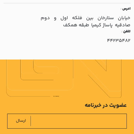
ادرس
:
خيابان ستارخان بين فلکه اول و دوم
صادقيه پاساژ کيميا طبقه همکف
تلفن
:
44235482
عضویت در خبرنامه
ارسال