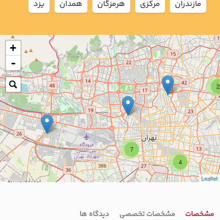
مازندران
مركزي
هرمزگان
همدان
يزد
+
-
2
7
4
Leaflet
مشخصات
مشخصات تخصصی
دیدگاه ها