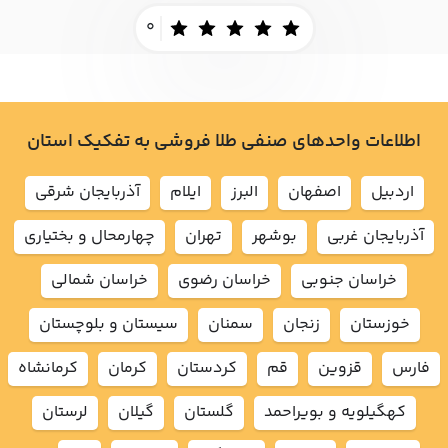
0
اطلاعات واحدهای صنفی طلا فروشی به تفکیک استان
اردبيل
اصفهان
البرز
ايلام
آذربايجان شرقي
آذربايجان غربي
بوشهر
تهران
چهارمحال و بختياري
خراسان جنوبي
خراسان رضوي
خراسان شمالي
خوزستان
زنجان
سمنان
سيستان و بلوچستان
فارس
قزوين
قم
كردستان
كرمان
كرمانشاه
كهگيلويه و بويراحمد
گلستان
گيلان
لرستان