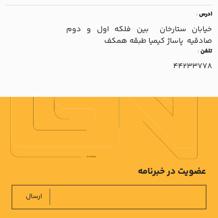
ادرس
:
خيابان ستارخان بين فلکه اول و دوم
صادقيه پاساژ کيميا طبقه همکف
تلفن
:
44233778
عضویت در خبرنامه
ارسال