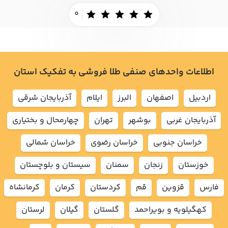
0
اطلاعات واحدهای صنفی طلا فروشی به تفکیک استان
اردبيل
اصفهان
البرز
ايلام
آذربايجان شرقي
آذربايجان غربي
بوشهر
تهران
چهارمحال و بختياري
خراسان جنوبي
خراسان رضوي
خراسان شمالي
خوزستان
زنجان
سمنان
سيستان و بلوچستان
فارس
قزوين
قم
كردستان
كرمان
كرمانشاه
كهگيلويه و بويراحمد
گلستان
گيلان
لرستان