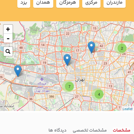
مازندران
مركزي
هرمزگان
همدان
يزد
+
-
2
7
4
Leaflet
مشخصات
مشخصات تخصصی
دیدگاه ها