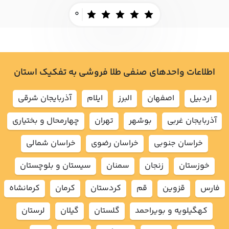
0
اطلاعات واحدهای صنفی طلا فروشی به تفکیک استان
اردبيل
اصفهان
البرز
ايلام
آذربايجان شرقي
آذربايجان غربي
بوشهر
تهران
چهارمحال و بختياري
خراسان جنوبي
خراسان رضوي
خراسان شمالي
خوزستان
زنجان
سمنان
سيستان و بلوچستان
فارس
قزوين
قم
كردستان
كرمان
كرمانشاه
كهگيلويه و بويراحمد
گلستان
گيلان
لرستان