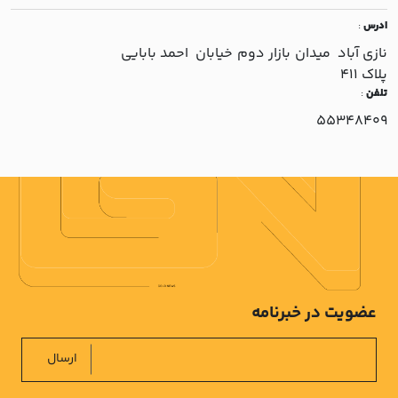
ادرس
:
نازي آباد ميدان بازار دوم خيابان احمد بابايي
پلاک 411
تلفن
:
55348409
عضویت در خبرنامه
ارسال