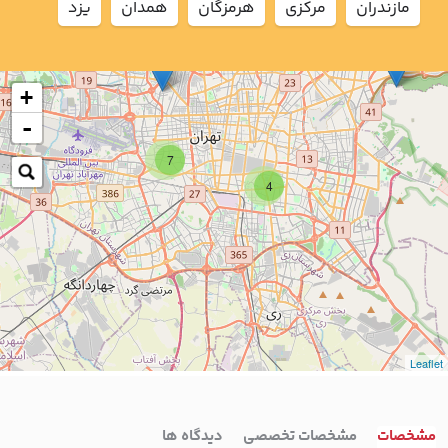
مازندران
مركزي
هرمزگان
همدان
يزد
+
-
7
4
Leaflet
مشخصات
مشخصات تخصصی
دیدگاه ها