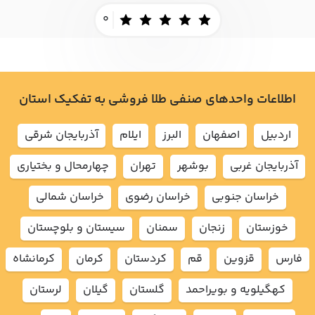
0
اطلاعات واحدهای صنفی طلا فروشی به تفکیک استان
اردبيل
اصفهان
البرز
ايلام
آذربايجان شرقي
آذربايجان غربي
بوشهر
تهران
چهارمحال و بختياري
خراسان جنوبي
خراسان رضوي
خراسان شمالي
خوزستان
زنجان
سمنان
سيستان و بلوچستان
فارس
قزوين
قم
كردستان
كرمان
كرمانشاه
كهگيلويه و بويراحمد
گلستان
گيلان
لرستان