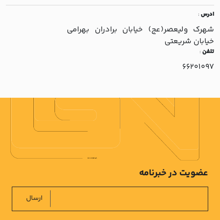
ادرس
:
شهرک وليعصر(عج) خيابان برادران بهرامي
خيابان شريعتي
تلفن
:
66201097
عضویت در خبرنامه
ارسال