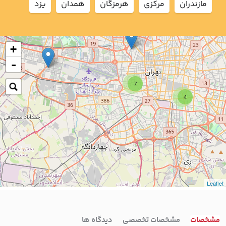
مازندران
مركزي
هرمزگان
همدان
يزد
+
-
7
4
Leaflet
مشخصات
مشخصات تخصصی
دیدگاه ها