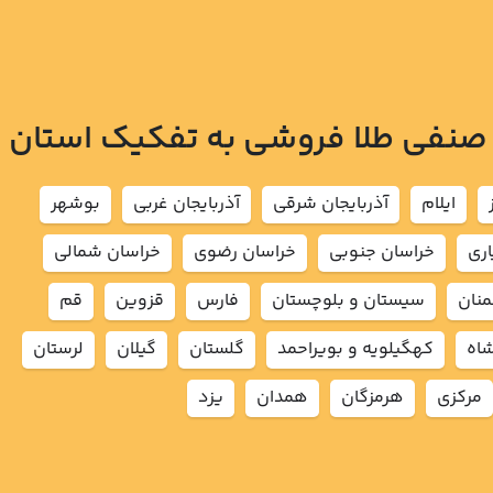
 صنفی طلا فروشی به تفکیک استان
ايلام
آذربايجان شرقي
آذربايجان غربي
بوشهر
اري
خراسان جنوبي
خراسان رضوي
خراسان شمالي
نان
سيستان و بلوچستان
فارس
قزوين
قم
شاه
كهگيلويه و بويراحمد
گلستان
گيلان
لرستان
مركزي
هرمزگان
همدان
يزد