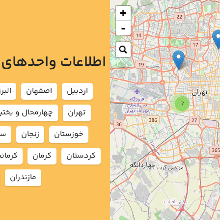
+
-
اطلاعات واحدهای
اردبيل
اصفهان
البرز
7
تهران
چهارمحال و بختي
خوزستان
زنجان
سم
كردستان
كرمان
كرمان
مازندران