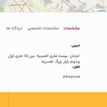
Leaflet
مشخصات
مشخصات تخصصی
دیدگاه ها
ادرس :
خيابان بيست متري افسريه بين 15 متري اول
ودوم بازار بزرگ افسريه
تلفن :
33822019