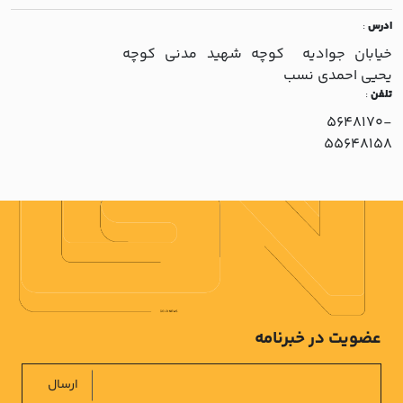
ادرس
:
خيابان جواديه کوچه شهيد مدني کوچه
يحيي احمدي نسب
تلفن
:
5648170-
55648158
عضویت در خبرنامه
ارسال