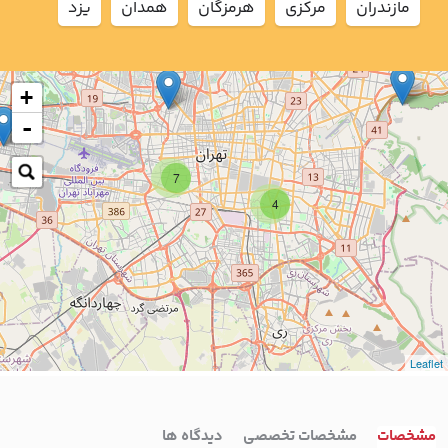
مازندران
مركزي
هرمزگان
همدان
يزد
+
-
7
4
Leaflet
مشخصات
مشخصات تخصصی
دیدگاه ها