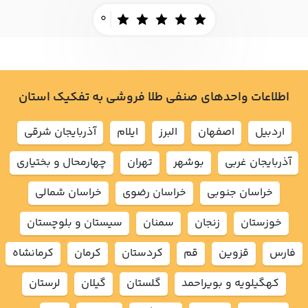
0
اطلاعات واحدهای صنفی طلا فروشی به تفکیک استان
اردبيل
اصفهان
البرز
ايلام
آذربايجان شرقي
آذربايجان غربي
بوشهر
تهران
چهارمحال و بختياري
خراسان جنوبي
خراسان رضوي
خراسان شمالي
خوزستان
زنجان
سمنان
سيستان و بلوچستان
فارس
قزوين
قم
كردستان
كرمان
كرمانشاه
كهگيلويه و بويراحمد
گلستان
گيلان
لرستان