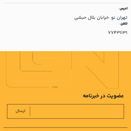
ادرس
:
تهران نو خيابان بلال حبشي
تلفن
:
77431131
عضویت در خبرنامه
ارسال