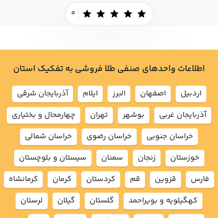
0
اطلاعات واحدهای صنفی طلا فروشی به تفکیک استان
اردبيل
اصفهان
البرز
ايلام
آذربايجان شرقي
آذربايجان غربي
بوشهر
تهران
چهارمحال و بختياري
خراسان جنوبي
خراسان رضوي
خراسان شمالي
خوزستان
زنجان
سمنان
سيستان و بلوچستان
فارس
قزوين
قم
كردستان
كرمان
كرمانشاه
كهگيلويه و بويراحمد
گلستان
گيلان
لرستان