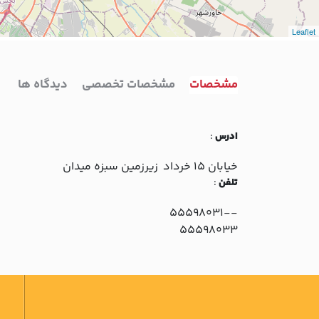
Leaflet
مشخصات
مشخصات تخصصی
دیدگاه ها
ادرس
:
خيابان 15 خرداد زيرزمين سبزه ميدان
تلفن
:
-55598031-
55598033