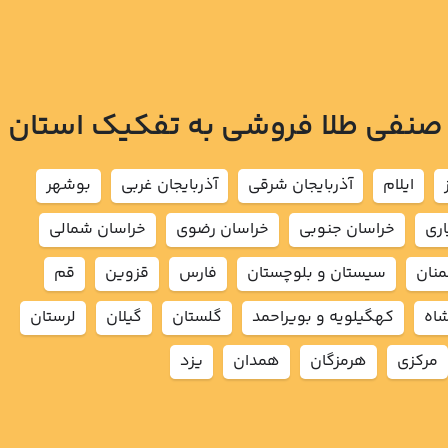
 صنفی طلا فروشی به تفکیک استان
ايلام
آذربايجان شرقي
آذربايجان غربي
بوشهر
اري
خراسان جنوبي
خراسان رضوي
خراسان شمالي
نان
سيستان و بلوچستان
فارس
قزوين
قم
شاه
كهگيلويه و بويراحمد
گلستان
گيلان
لرستان
مركزي
هرمزگان
همدان
يزد