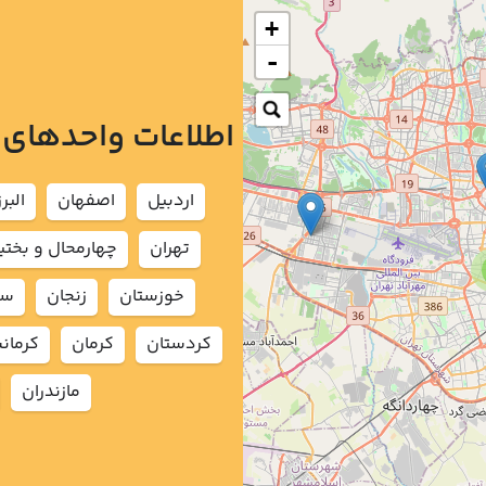
+
-
اطلاعات واحدهای
اردبيل
اصفهان
البرز
تهران
چهارمحال و بختي
خوزستان
زنجان
سم
كردستان
كرمان
كرمان
مازندران