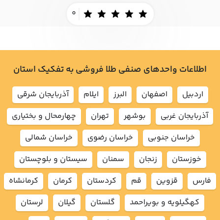
0
اطلاعات واحدهای صنفی طلا فروشی به تفکیک استان
اردبيل
اصفهان
البرز
ايلام
آذربايجان شرقي
آذربايجان غربي
بوشهر
تهران
چهارمحال و بختياري
خراسان جنوبي
خراسان رضوي
خراسان شمالي
خوزستان
زنجان
سمنان
سيستان و بلوچستان
فارس
قزوين
قم
كردستان
كرمان
كرمانشاه
كهگيلويه و بويراحمد
گلستان
گيلان
لرستان