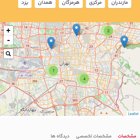
مازندران
مركزي
هرمزگان
همدان
يزد
+
2
-
7
4
Leaflet
مشخصات
مشخصات تخصصی
دیدگاه ها