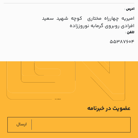
ادرس
:
اميريه چهارراه مختاري کوچه شهيد سعيد
افرادي روبروي گرمابه نوروززاده
تلفن
:
55387604
عضویت در خبرنامه
ارسال