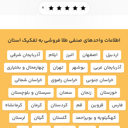
0
اطلاعات واحدهای صنفی طلا فروشی به تفکیک استان
اردبيل
اصفهان
البرز
ايلام
آذربايجان شرقي
آذربايجان غربي
بوشهر
تهران
چهارمحال و بختياري
خراسان جنوبي
خراسان رضوي
خراسان شمالي
خوزستان
زنجان
سمنان
سيستان و بلوچستان
فارس
قزوين
قم
كردستان
كرمان
كرمانشاه
كهگيلويه و بويراحمد
گلستان
گيلان
لرستان