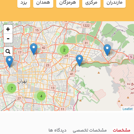
مازندران
مركزي
هرمزگان
همدان
يزد
+
-
2
7
4
Leaflet
مشخصات
مشخصات تخصصی
دیدگاه ها