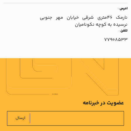
ادرس
:
نارمک 46متري شرقي خيابان مهر جنوبي
نرسيده به کوچه نکوناميان
تلفن
:
77908533
عضویت در خبرنامه
ارسال